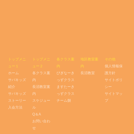
トップメニ
トップメニ
各クラス案
地区教室案
その他
ュー１
ュー２
内
内
個人情報保
ホーム
各クラス案
びぎなーき
長沼教室
護方針
サバキッズ
内
っずクラス
サイトポリ
紹介
長沼教室案
ますたーき
シー
サバキッズ
内
っずクラス
サイトマッ
ストーリー
スケジュー
チーム捌
プ
入会方法
ル
Q＆A
お問い合わ
せ